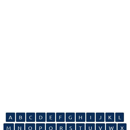
A
B
C
D
E
F
G
H
I
J
K
L
M
N
O
P
Q
R
S
T
U
V
W
X