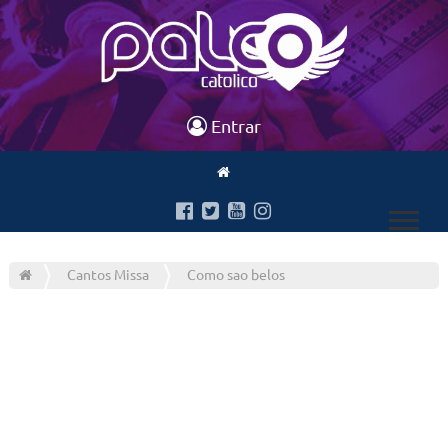
Entrar
Cantos Missa
Como sao belos