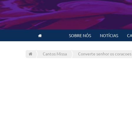
SOBRE NÓS
NOTÍCIAS
CA
Cantos Missa
Converte senhor os coracoes