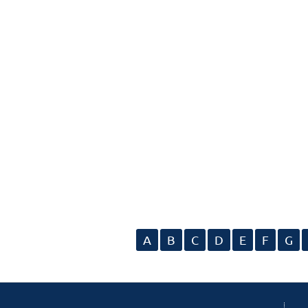
A
B
C
D
E
F
G