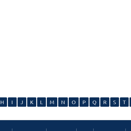
H
I
J
K
L
M
N
O
P
Q
R
S
T