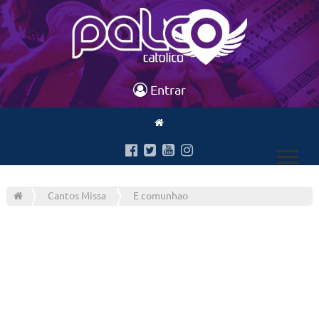
Entrar
Cantos Missa
E comunhao