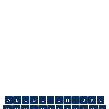
A
B
C
D
E
F
G
H
I
J
K
L
M
N
O
P
Q
R
S
T
U
V
W
X