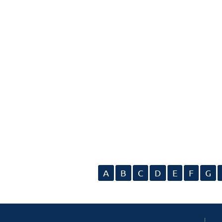
A
B
C
D
E
F
G