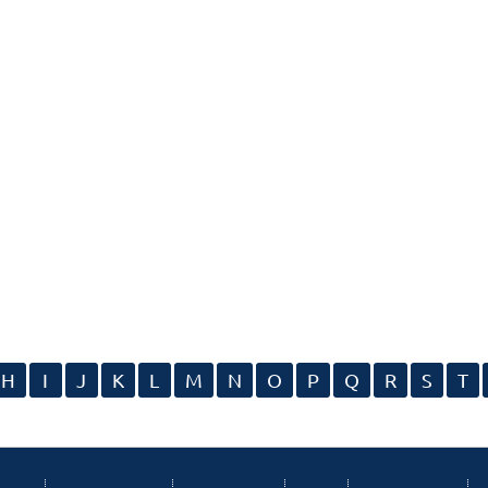
H
I
J
K
L
M
N
O
P
Q
R
S
T