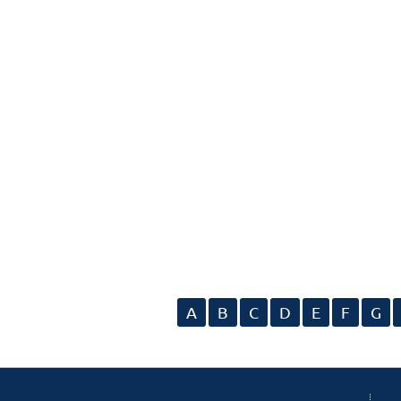
A
B
C
D
E
F
G