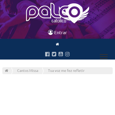
Entrar
Cantos Missa
Tua voz me fez refletir