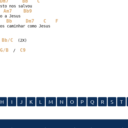
Dm7
Bb
C
Am7
Bb9
o a Jesus

Bb
Dm7
C
F
os caminhar como Jesus

Bb/C
 
  (2X)

G/B
C9
  /  
H
I
J
K
L
M
N
O
P
Q
R
S
T