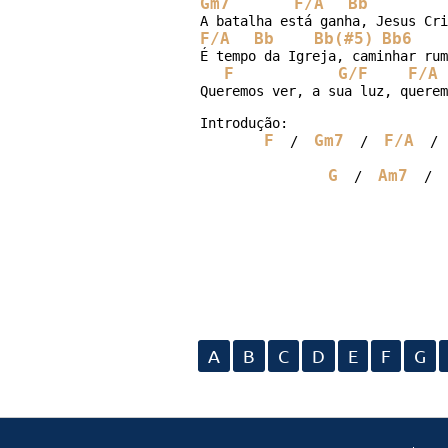
Gm7
F/A
Bb
F/A
Bb
Bb(#5)
Bb6
É tempo da Igreja, caminhar rum
F
G/F
F/A
Queremos ver, a sua luz, querem
Introdução:

F
Gm7
F/A
  /  
  /  
  / 
G
Am7
  /  
  /  
A
B
C
D
E
F
G