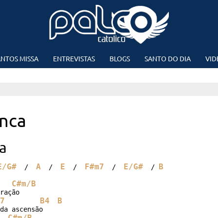
NTOS MISSA
ENTREVISTAS
BLOGS
SANTO DO DIA
VID
nca
a
E/G#
A
E
F#m7
E/G#
B
  /  
  /  
  /  
  /  
  / 
C#m/B
ração

7
B4
B
da ascensão

C#m/B