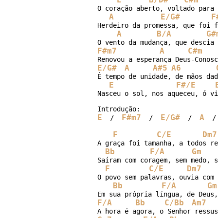
O coração aberto, voltado para 
A
E/G#
F
Herdeiro da promessa, que foi f
A
B/A
G#
F#m7
A
C#m
E/G#
A
A#5
A6
É tempo de unidade, de mãos dad
E
F#/E
Nasceu o sol, nos aqueceu, ó vi
E
F#m7
E/G#
A
  /  
  /  
  /  
  /
F
C/E
Dm7
A graça foi tamanha, a todos re
Bb
F/A
Gm
Saíram com coragem, sem medo, s
F
C/E
Dm7
O povo sem palavras, ouvia com 
Bb
F/A
Gm
F/A
Bb
C/Bb
Am7