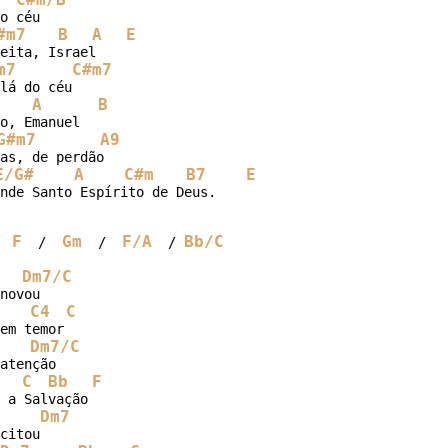
o céu

#m7
B
A
E
eita, Israel

m7
C#m7
A
B
G#m7
A9
as, de perdão

E/G#
A
C#m
B7
E
nde Santo Espírito de Deus.

F
Gm
F/A
Bb/C
  
  /  
  /  
  / 
Dm7/C
novou

C4
C
em temor

Dm7/C
atenção

C
Bb
F
Dm7