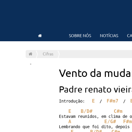
SOBRE NÓS
NOTÍCIAS
CA
Cifras
-
Vento da muda
Padre renato vieir
E
F#m7
Introdução:   
  /  
  /  
E
B/D#
C#m
Estavam reunidos, em clima de o
A
E/G#
F#m
Lembrando que foi dito, depois 
E
B/D#
C#m