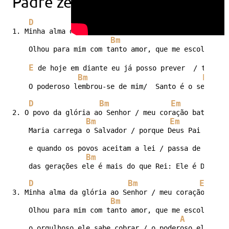
Padre zezinho
D
Bm
Em
1. Minha alma da glória ao Senhor / meu coração bate 
Bm
Em
    Olhou para mim com tanto amor, que me escolheu, m
E
 de hoje em diante eu já posso prever  / todos o
Bm
Em
    O poderoso lembrou-se de mim/  Santo é o seu nome
D
Bm
Em
2. O povo da glória ao Senhor / meu coração bate aleg
Bm
Em
    Maria carrega o Salvador / porque Deus Pai sempre
A
    e quando os povos aceitam a lei / passa de Pai pa
Bm
    das gerações ele é mais do que Rei: Ele é Deus Pa
D
Bm
Em
3. Minha alma da glória ao Senhor / meu coração bate 
Bm
Em
    Olhou para mim com tanto amor, que me escolheu, m
A
    o orgulhoso ele sabe cobrar / o poderoso ele sabe