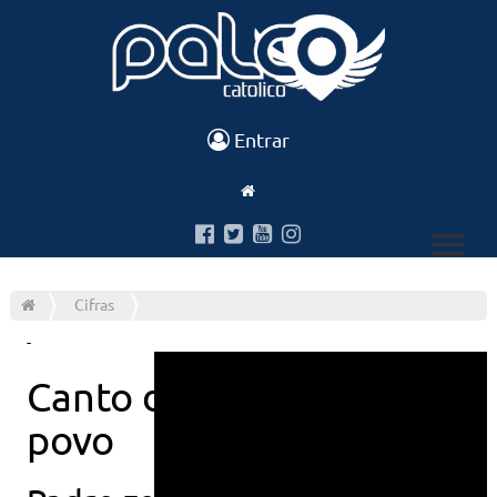
Entrar
Cifras
-
Canto de maria ao
povo