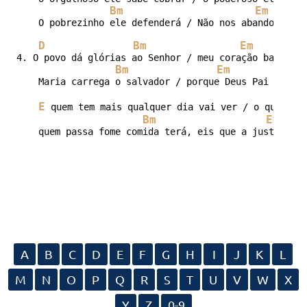
Bm
Em
    O pobrezinho ele defenderá / Não nos abandonará

D
Bm
Em
4. O povo dá glórias ao Senhor / meu coração bate ale
Bm
Em
    Maria carrega o salvador / porque Deus Pai sempre
E
 quem tem mais qualquer dia vai ver / o que é te
Bm
Em
    quem passa fome comida terá, eis que a justiça vi
A
B
C
D
E
F
G
H
I
J
K
L
M
N
O
P
Q
R
S
T
U
V
W
X
Y
Z
0-9