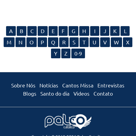
A
B
C
D
E
F
G
H
I
J
K
L
M
N
O
P
Q
R
S
T
U
V
W
X
Y
Z
0-9
Sobre Nós
Notícias
Cantos Missa
Entrevistas
Blogs
Santo do dia
Videos
Contato