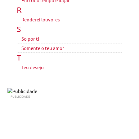
Em todo tempo e lugar
R
Renderei louvores
S
So por ti
Somente o teu amor
T
Teu desejo
PUBLICIDADE