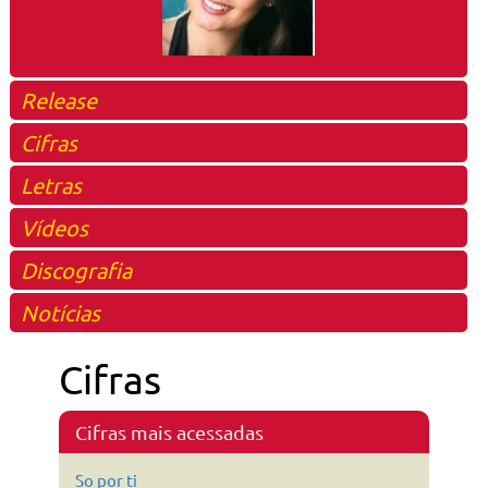
Release
Cifras
Letras
Vídeos
Discografia
Notícias
Cifras
Cifras mais acessadas
So por ti