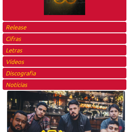
Release
Cifras
Letras
Vídeos
Discografia
Notícias