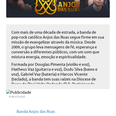
Com mais de uma década de estrada, a banda de
pop-rock católico Anjos das Ruas segue firme em sua
missão de evangelizar através da música. Desde
2009, o grupo leva mensagens de fé, esperança e
conversão a diferentes públicos, com um som que
mistura energia, emoção e espiritualidade.
Formada por Douglas Pimenta (violão e voz),
Matheus Vaz (guitarra e voz), Dudu Silva (baixo e
voz), Gabriel Vaz (bateria) e Marcos Vicente
(teclado), a banda tem suas raízes na Diocese de
Barra do Piraí-Volta Redonda (RJ). Participando
ativamente de movimentos carismáticos, encontros
de casais, pastorais e grupos de jovens, os Anjos das
PUBLICIDADE
Ruas são presença constante nas paróquias de São
José (Itatiaia) e Nossa Senhora da Conceição
(Resende).
Banda Anjos das Ruas