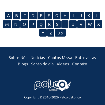
Com o lema “Espalhar o amor por aí em forma de
canção”, os Anjos das Ruas buscam tocar corações
onde quer que estejam: nos palcos, nos encontros,
nos retiros ou nas redes sociais. Mais que uma
A
B
C
D
E
F
G
H
I
J
K
L
banda, o grupo se enxerga como um ministério de
serviço, reconhecendo que, antes de tocar os outros,
M
N
O
P
Q
R
S
T
U
V
W
X
eles mesmos precisam ser tocados pela graça de
Deus em cada música e em cada apresentação.
Y
Z
0-9
Sobre Nós
Notícias
Cantos Missa
Entrevistas
Blogs
Santo do dia
Videos
Contato
Copyright © 2010-2026
Palco Catolico