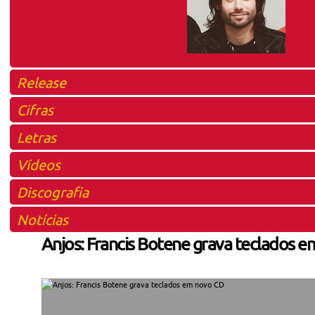
Release
Cifras
Letras
Vídeos
Discografia
Notícias
Anjos: Francis Botene grava teclados 