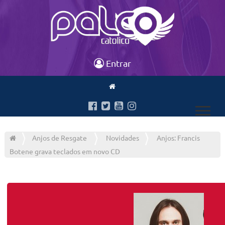
Entrar
Anjos de Resgate
Novidades
Anjos: Francis
Botene grava teclados em novo CD