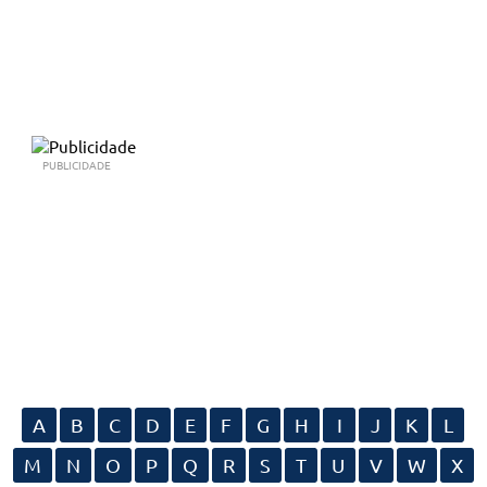
PUBLICIDADE
A
B
C
D
E
F
G
H
I
J
K
L
M
N
O
P
Q
R
S
T
U
V
W
X