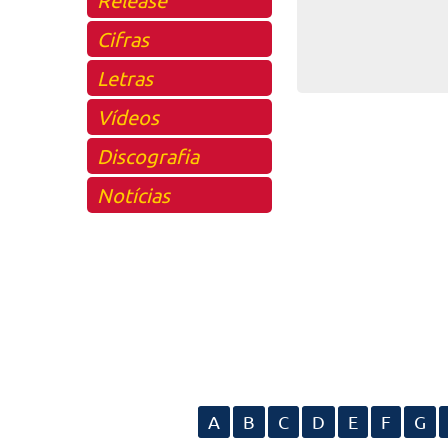
Cifras
Letras
Vídeos
Discografia
Notícias
A
B
C
D
E
F
G