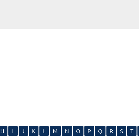
H
I
J
K
L
M
N
O
P
Q
R
S
T