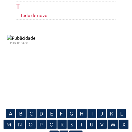
T
Tudo de novo
PUBLICIDADE
A
B
C
D
E
F
G
H
I
J
K
L
M
N
O
P
Q
R
S
T
U
V
W
X