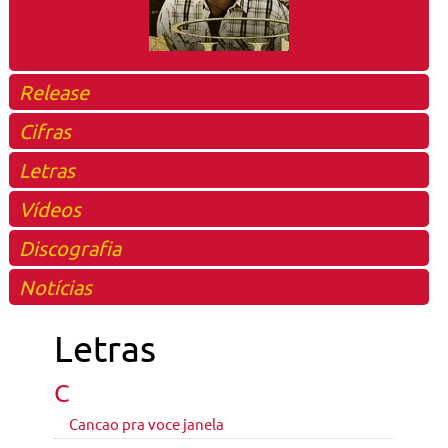
Release
Cifras
Letras
Vídeos
Discografia
Notícias
Letras
C
Cancao pra voce janela