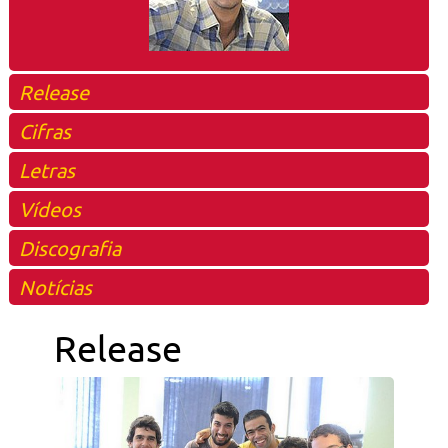
Release
Cifras
Letras
Vídeos
Discografia
Notícias
Release