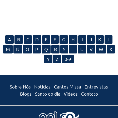
A
B
C
D
E
F
G
H
I
J
K
L
M
N
O
P
Q
R
S
T
U
V
W
X
Y
Z
0-9
Sobre Nós
Notícias
Cantos Missa
Entrevistas
Blogs
Santo do dia
Videos
Contato