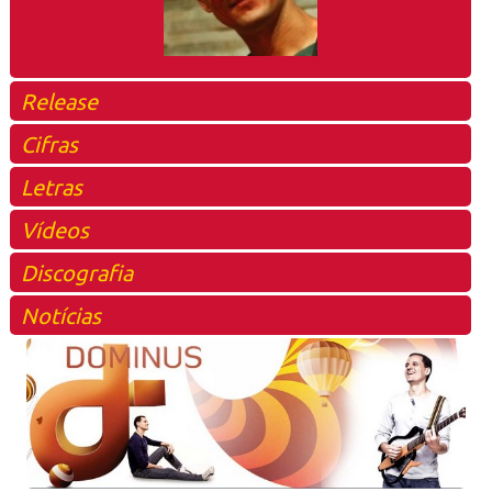
Release
Cifras
Letras
Vídeos
Discografia
Notícias