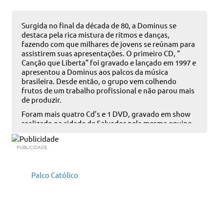
Surgida no final da década de 80, a Dominus se
destaca pela rica mistura de ritmos e danças,
fazendo com que milhares de jovens se reúnam para
assistirem suas apresentações. O primeiro CD, “
Canção que Liberta” foi gravado e lançado em 1997 e
apresentou a Dominus aos palcos da música
brasileira. Desde então, o grupo vem colhendo
frutos de um trabalho profissional e não parou mais
de produzir.
Foram mais quatro Cd’s e 1 DVD, gravado em show
realizado na cidade de Salvador pela mesma equipe
que produziu os DVD’s de Ivete Sangalo e Cheiro de
Amor. O show foi realizado na Concha Acústica, um
PUBLICIDADE
dos mais importantes palcos do nordeste. Formada
por nove integrantes, entre músicos e dançarinos, a
Dominus se caracterizou por levar alegria e
Palco Católico
mensagens sérias ao público, tanto que em
Fortaleza, se apresentou diante de um público de
cento e dez mil pessoas e em Brasília, para oitenta
mil pessoas. Neste show, a Dominus recebeu o disco
de ouro por atingir a marca de cem mil cópias