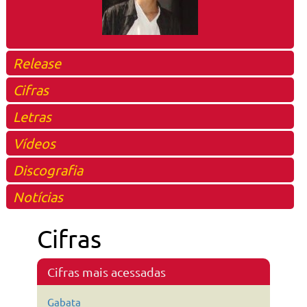
Release
Cifras
Letras
Vídeos
Discografia
Notícias
Cifras
Cifras mais acessadas
Gabata