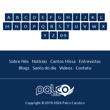
A
B
C
D
E
F
G
H
I
J
K
L
M
N
O
P
Q
R
S
T
U
V
W
X
Y
Z
0-9
Sobre Nós
Notícias
Cantos Missa
Entrevistas
Blogs
Santo do dia
Videos
Contato
Copyright © 2010-2026
Palco Catolico