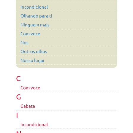
Incondicional
Olhando para ti
Ninguem mais
Com voce
Nos
Outros olhos
Nosso lugar
C
Com voce
G
Gabata
I
Incondicional