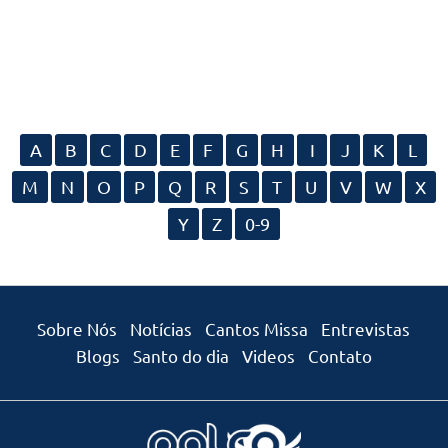
A
B
C
D
E
F
G
H
I
J
K
L
M
N
O
P
Q
R
S
T
U
V
W
X
Y
Z
0-9
Sobre Nós
Notícias
Cantos Missa
Entrevistas
Blogs
Santo do dia
Videos
Contato