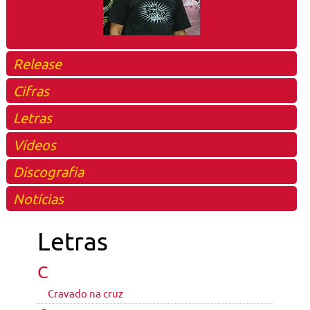
Release
Cifras
Letras
Vídeos
Discografia
Notícias
Letras
C
Cravado na cruz