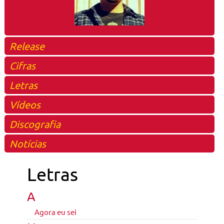
Release
Cifras
Letras
Vídeos
Discografia
Notícias
Letras
A
Agora eu sei