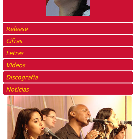
Release
Cifras
Letras
Vídeos
Discografia
Notícias