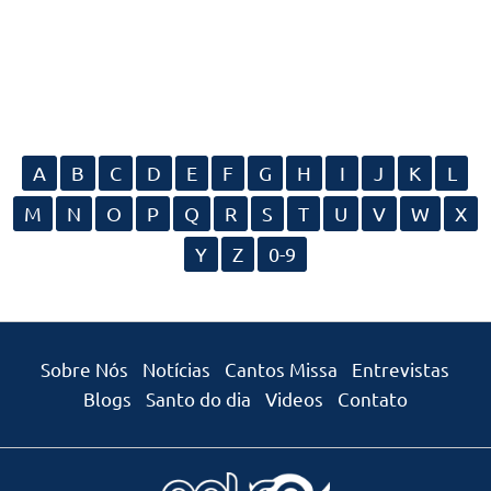
A
B
C
D
E
F
G
H
I
J
K
L
M
N
O
P
Q
R
S
T
U
V
W
X
Y
Z
0-9
Sobre Nós
Notícias
Cantos Missa
Entrevistas
Blogs
Santo do dia
Videos
Contato