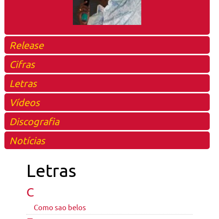
Release
Cifras
Letras
Vídeos
Discografia
Notícias
Letras
C
Como sao belos