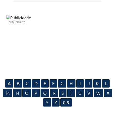
PUBLICIDADE
A
B
C
D
E
F
G
H
I
J
K
L
M
N
O
P
Q
R
S
T
U
V
W
X
Y
Z
0-9