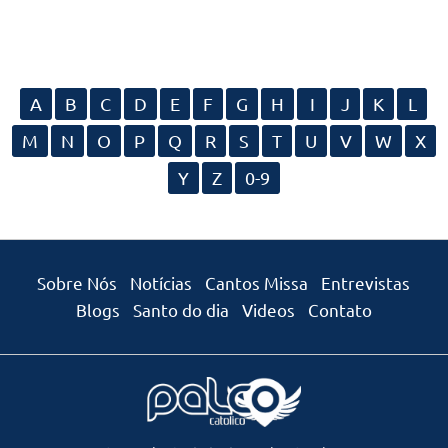
A
B
C
D
E
F
G
H
I
J
K
L
M
N
O
P
Q
R
S
T
U
V
W
X
Y
Z
0-9
Sobre Nós
Notícias
Cantos Missa
Entrevistas
Blogs
Santo do dia
Videos
Contato