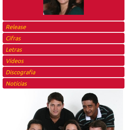
Release
Cifras
Letras
Vídeos
Discografia
Notícias