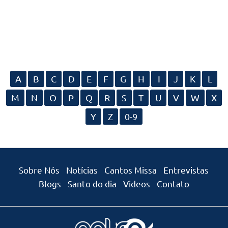
A
B
C
D
E
F
G
H
I
J
K
L
M
N
O
P
Q
R
S
T
U
V
W
X
Y
Z
0-9
Sobre Nós
Notícias
Cantos Missa
Entrevistas
Blogs
Santo do dia
Videos
Contato