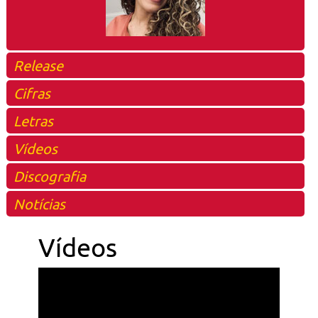
Release
Cifras
Letras
Vídeos
Discografia
Notícias
Vídeos