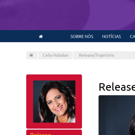
SOBRE NÓS
NOTÍCIAS
CA
Celia Valadao
Release/Trajetória
Releas
Release