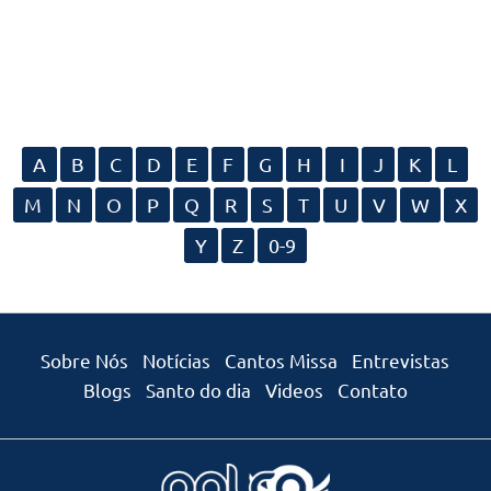
A
B
C
D
E
F
G
H
I
J
K
L
M
N
O
P
Q
R
S
T
U
V
W
X
Y
Z
0-9
Sobre Nós
Notícias
Cantos Missa
Entrevistas
Blogs
Santo do dia
Videos
Contato