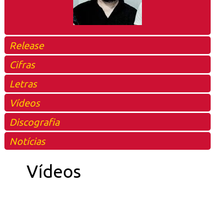
Release
Cifras
Letras
Vídeos
Discografia
Notícias
Vídeos