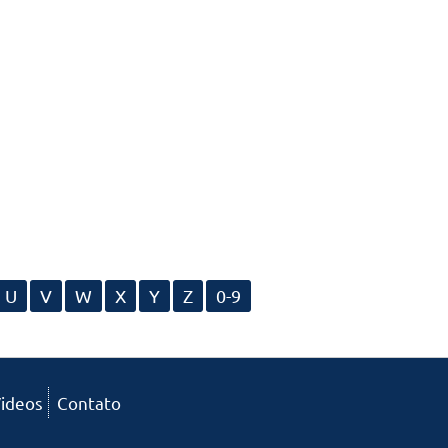
U
V
W
X
Y
Z
0-9
ideos
Contato