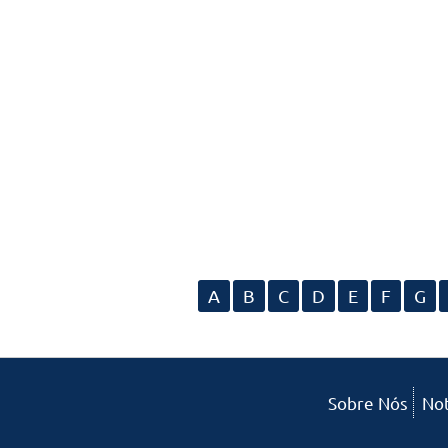
A
B
C
D
E
F
G
Sobre Nós
Not