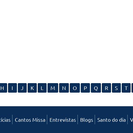
H
I
J
K
L
M
N
O
P
Q
R
S
T
ícias
Cantos Missa
Entrevistas
Blogs
Santo do dia
V