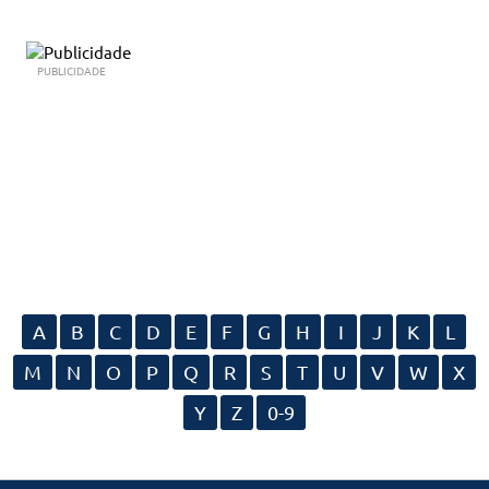
PUBLICIDADE
A
B
C
D
E
F
G
H
I
J
K
L
M
N
O
P
Q
R
S
T
U
V
W
X
Y
Z
0-9