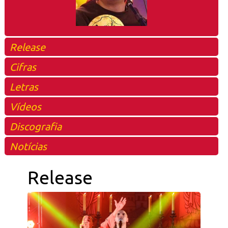
Release
Cifras
Letras
Vídeos
Discografia
Notícias
Release