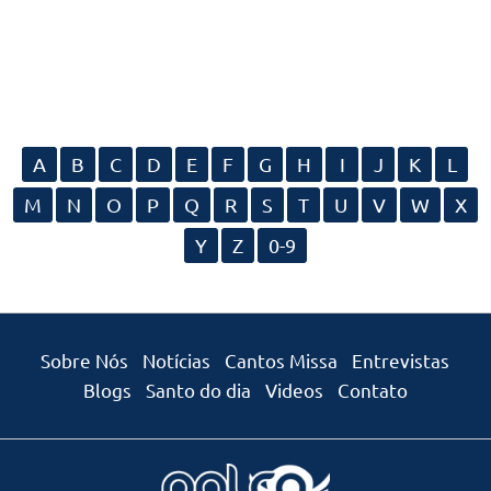
A
B
C
D
E
F
G
H
I
J
K
L
M
N
O
P
Q
R
S
T
U
V
W
X
Y
Z
0-9
Sobre Nós
Notícias
Cantos Missa
Entrevistas
Blogs
Santo do dia
Videos
Contato