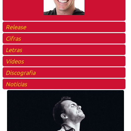
Release
Cifras
Letras
Vídeos
Discografia
Notícias