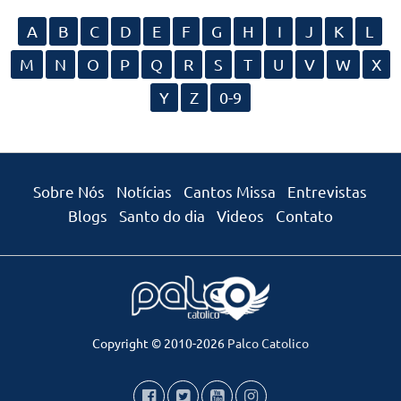
A
B
C
D
E
F
G
H
I
J
K
L
M
N
O
P
Q
R
S
T
U
V
W
X
Y
Z
0-9
Sobre Nós
Notícias
Cantos Missa
Entrevistas
Blogs
Santo do dia
Videos
Contato
Copyright © 2010-2026
Palco Catolico