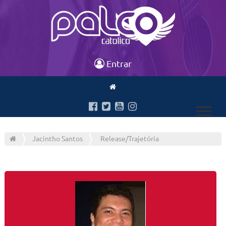
Entrar
Jacintho Santos
Release/Trajetória