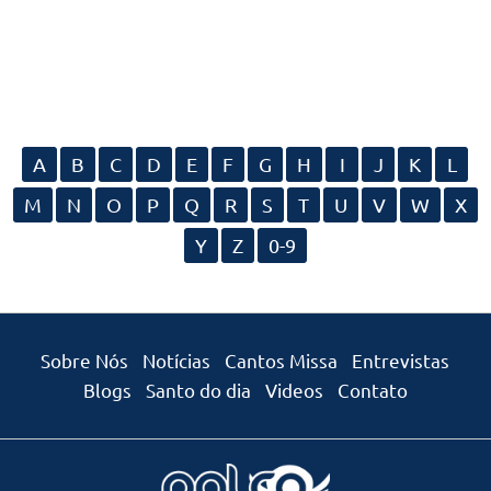
A
B
C
D
E
F
G
H
I
J
K
L
M
N
O
P
Q
R
S
T
U
V
W
X
Y
Z
0-9
Sobre Nós
Notícias
Cantos Missa
Entrevistas
Blogs
Santo do dia
Videos
Contato