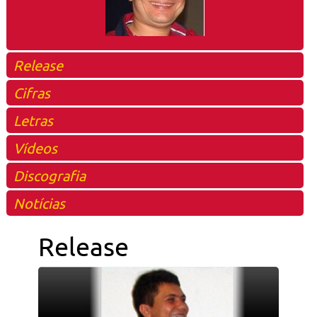
Release
Cifras
Letras
Vídeos
Discografia
Notícias
Release