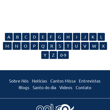
A
B
C
D
E
F
G
H
I
J
K
L
M
N
O
P
Q
R
S
T
U
V
W
X
Y
Z
0-9
Sobre Nós
Notícias
Cantos Missa
Entrevistas
Blogs
Santo do dia
Videos
Contato