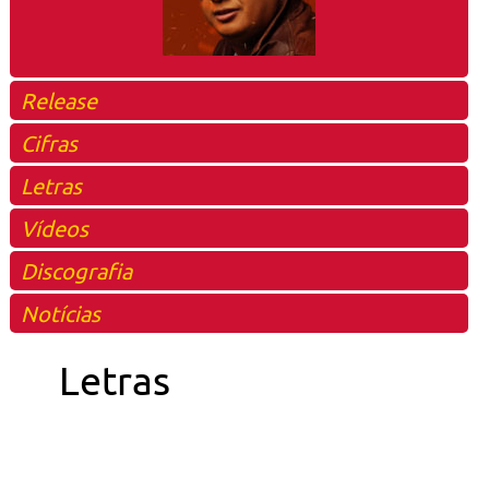
Release
Cifras
Letras
Vídeos
Discografia
Notícias
Letras