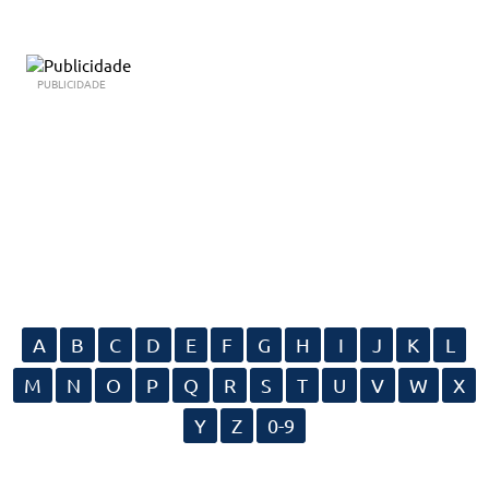
PUBLICIDADE
A
B
C
D
E
F
G
H
I
J
K
L
M
N
O
P
Q
R
S
T
U
V
W
X
Y
Z
0-9