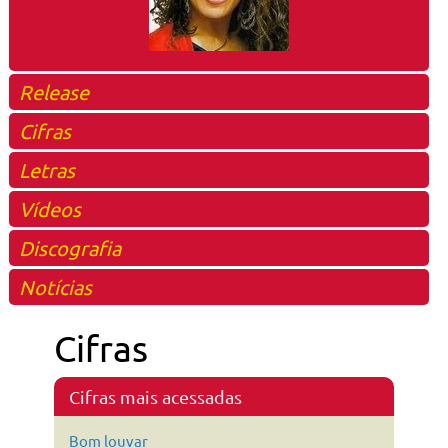
Release
Cifras
Letras
Vídeos
Discografia
Notícias
Cifras
Cifras mais acessadas
Bom louvar