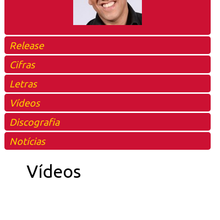
Release
Cifras
Letras
Vídeos
Discografia
Notícias
Vídeos