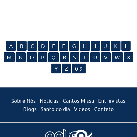
A
B
C
D
E
F
G
H
I
J
K
L
M
N
O
P
Q
R
S
T
U
V
W
X
Y
Z
0-9
Sobre Nós
Notícias
Cantos Missa
Entrevistas
Blogs
Santo do dia
Videos
Contato