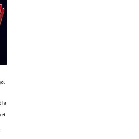
go,
i a
rei
o