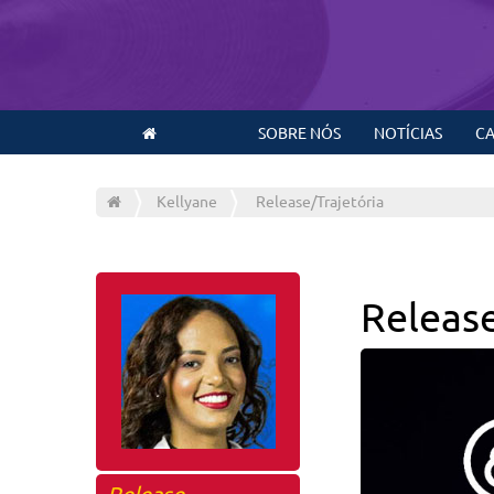
SOBRE NÓS
NOTÍCIAS
CA
Kellyane
Release/Trajetória
Releas
Release