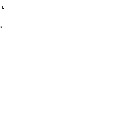
ria
a
i