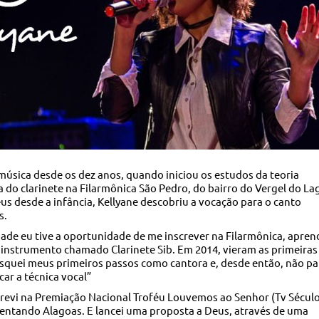
úsica desde os dez anos, quando iniciou os estudos da teoria
ca do clarinete na Filarmônica São Pedro, do bairro do Vergel do La
Deus desde a infância, Kellyane descobriu a vocação para o canto
s.
dade eu tive a oportunidade de me inscrever na Filarmônica, aprend
o instrumento chamado Clarinete Sib. Em 2014, vieram as primeiras
squei meus primeiros passos como cantora e, desde então, não pa
car a técnica vocal”
crevi na Premiação Nacional Troféu Louvemos ao Senhor (Tv Sécul
sentando Alagoas. E lancei uma proposta a Deus, através de uma