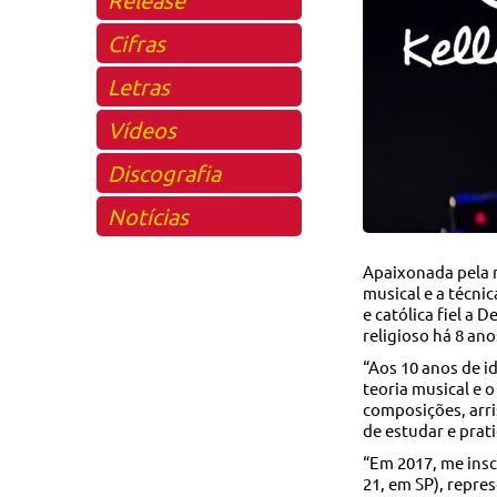
Cifras
Letras
Vídeos
Discografia
Notícias
Apaixonada pela m
musical e a técni
e católica fiel a 
religioso há 8 ano
“Aos 10 anos de i
teoria musical e 
composições, arri
de estudar e prati
“Em 2017, me ins
21, em SP), repre