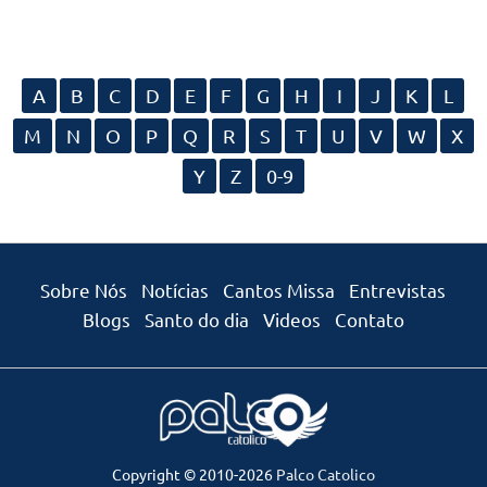
A
B
C
D
E
F
G
H
I
J
K
L
M
N
O
P
Q
R
S
T
U
V
W
X
Y
Z
0-9
Sobre Nós
Notícias
Cantos Missa
Entrevistas
Blogs
Santo do dia
Videos
Contato
Copyright © 2010-2026
Palco Catolico