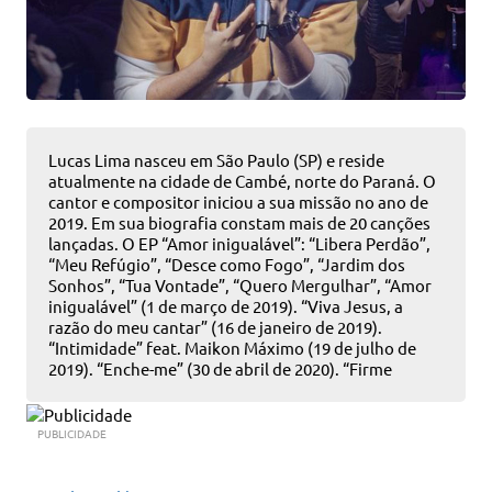
Lucas Lima nasceu em São Paulo (SP) e reside
atualmente na cidade de Cambé, norte do Paraná. O
cantor e compositor iniciou a sua missão no ano de
2019. Em sua biografia constam mais de 20 canções
lançadas. O EP “Amor inigualável”: “Libera Perdão”,
“Meu Refúgio”, “Desce como Fogo”, “Jardim dos
Sonhos”, “Tua Vontade”, “Quero Mergulhar”, “Amor
inigualável” (1 de março de 2019). “Viva Jesus, a
razão do meu cantar” (16 de janeiro de 2019).
“Intimidade” feat. Maikon Máximo (19 de julho de
2019). “Enche-me” (30 de abril de 2020). “Firme
Direção” (18 de agosto de 2020). “Imagem e
Semelhança” (13 de outubro de 2020). “Intercessão”
(26 de junho de 2020). “Meu Refúgio Ao Vivo” (22 de
PUBLICIDADE
setembro de 2020). “Santo Espírito” (22 de março de
2021). “A Esperança Maior” (15 de julho de 2021). “La