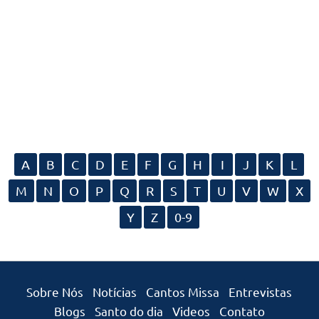
A
B
C
D
E
F
G
H
I
J
K
L
M
N
O
P
Q
R
S
T
U
V
W
X
Y
Z
0-9
Sobre Nós
Notícias
Cantos Missa
Entrevistas
Blogs
Santo do dia
Videos
Contato