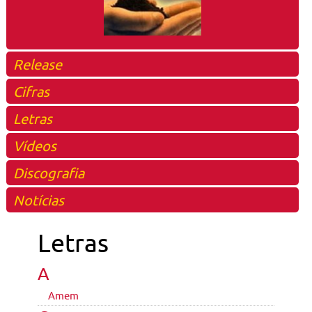
Release
Cifras
Letras
Vídeos
Discografia
Notícias
Letras
A
Amem