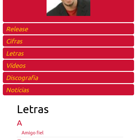
Release
Cifras
Letras
Vídeos
Discografia
Notícias
Letras
A
Amigo fiel