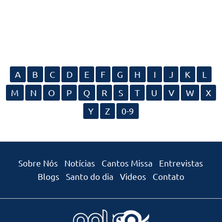
A
B
C
D
E
F
G
H
I
J
K
L
M
N
O
P
Q
R
S
T
U
V
W
X
Y
Z
0-9
Sobre Nós
Notícias
Cantos Missa
Entrevistas
Blogs
Santo do dia
Videos
Contato