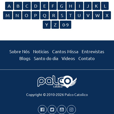
A
B
C
D
E
F
G
H
I
J
K
L
M
N
O
P
Q
R
S
T
U
V
W
X
Y
Z
0-9
Sobre Nós
Notícias
Cantos Missa
Entrevistas
Blogs
Santo do dia
Videos
Contato
Copyright © 2010-2026
Palco Catolico