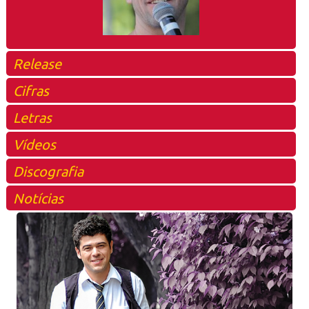
Release
Cifras
Letras
Vídeos
Discografia
Notícias