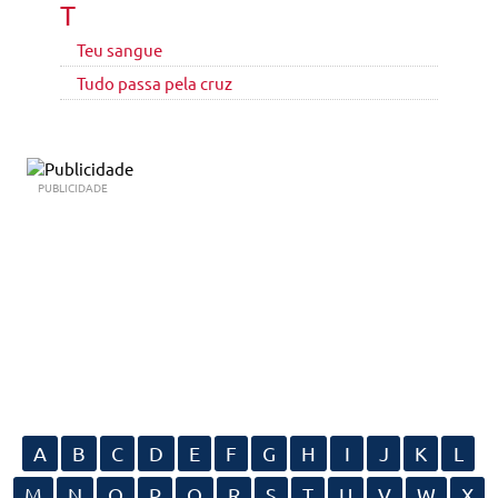
T
Teu sangue
Tudo passa pela cruz
PUBLICIDADE
A
B
C
D
E
F
G
H
I
J
K
L
M
N
O
P
Q
R
S
T
U
V
W
X