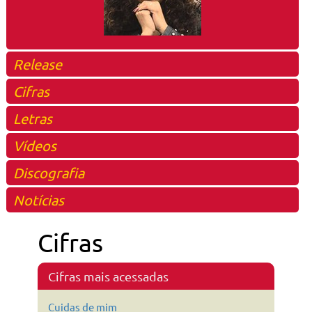
Release
Cifras
Letras
Vídeos
Discografia
Notícias
Cifras
Cifras mais acessadas
Cuidas de mim