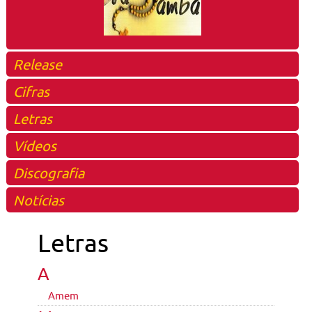
Release
Cifras
Letras
Vídeos
Discografia
Notícias
Letras
A
Amem