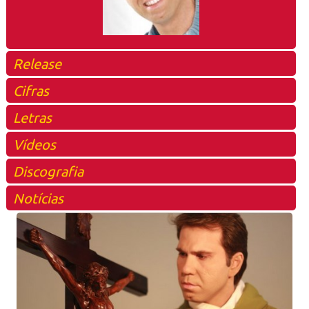
Release
Cifras
Letras
Vídeos
Discografia
Notícias