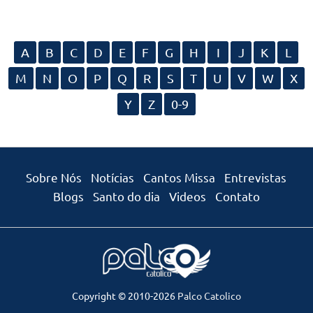
A
B
C
D
E
F
G
H
I
J
K
L
M
N
O
P
Q
R
S
T
U
V
W
X
Y
Z
0-9
Sobre Nós
Notícias
Cantos Missa
Entrevistas
Blogs
Santo do dia
Videos
Contato
Copyright © 2010-2026
Palco Catolico