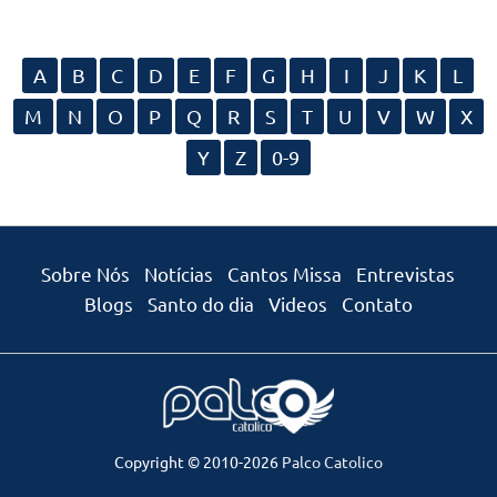
A
B
C
D
E
F
G
H
I
J
K
L
M
N
O
P
Q
R
S
T
U
V
W
X
Y
Z
0-9
Sobre Nós
Notícias
Cantos Missa
Entrevistas
Blogs
Santo do dia
Videos
Contato
Copyright © 2010-2026
Palco Catolico