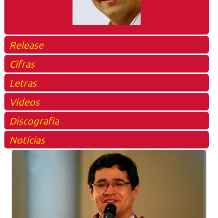
Release
Cifras
Letras
Vídeos
Discografia
Notícias