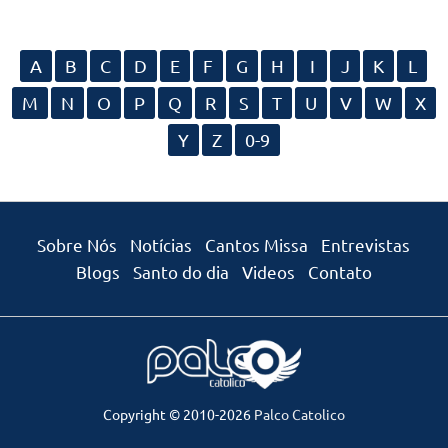
A
B
C
D
E
F
G
H
I
J
K
L
M
N
O
P
Q
R
S
T
U
V
W
X
Y
Z
0-9
Sobre Nós
Notícias
Cantos Missa
Entrevistas
Blogs
Santo do dia
Videos
Contato
Copyright © 2010-2026
Palco Catolico