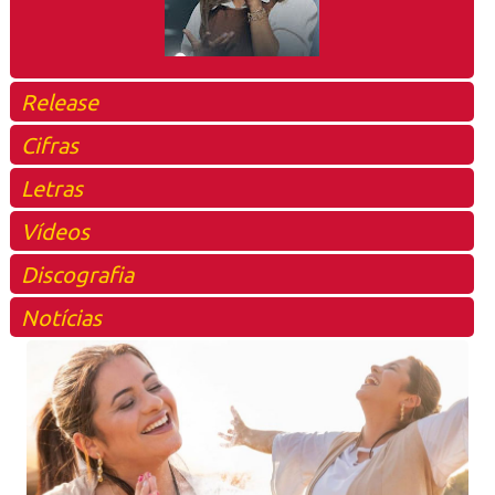
Release
Cifras
Letras
Vídeos
Discografia
Notícias