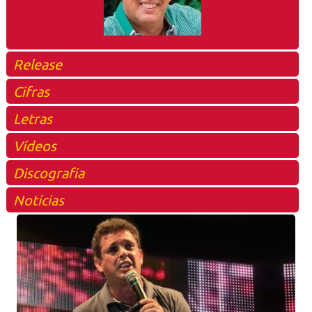
Release
Cifras
Letras
Vídeos
Discografia
Notícias