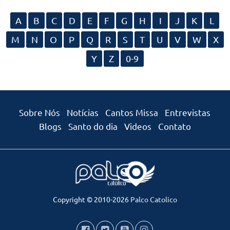
A
B
C
D
E
F
G
H
I
J
K
L
M
N
O
P
Q
R
S
T
U
V
W
X
Y
Z
0-9
Sobre Nós
Notícias
Cantos Missa
Entrevistas
Blogs
Santo do dia
Videos
Contato
Copyright © 2010-2026
Palco Catolico