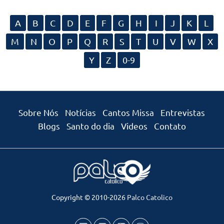
A
B
C
D
E
F
G
H
I
J
K
L
M
N
O
P
Q
R
S
T
U
V
W
X
Y
Z
0-9
Sobre Nós
Notícias
Cantos Missa
Entrevistas
Blogs
Santo do dia
Videos
Contato
Copyright © 2010-2026
Palco Catolico