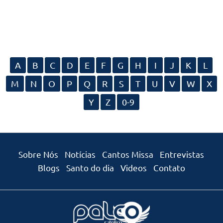
A
B
C
D
E
F
G
H
I
J
K
L
M
N
O
P
Q
R
S
T
U
V
W
X
Y
Z
0-9
Sobre Nós
Notícias
Cantos Missa
Entrevistas
Blogs
Santo do dia
Videos
Contato