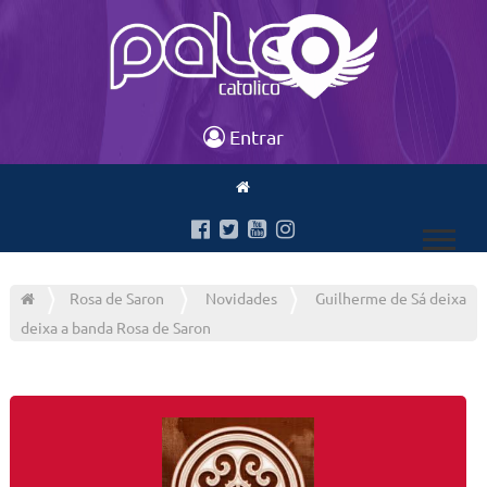
Entrar
Rosa de Saron
Novidades
Guilherme de Sá deixa
deixa a banda Rosa de Saron