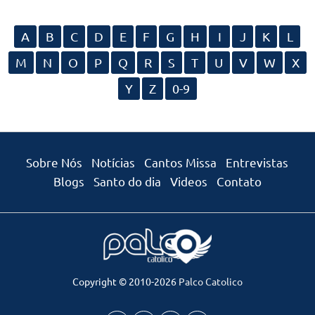
A
B
C
D
E
F
G
H
I
J
K
L
M
N
O
P
Q
R
S
T
U
V
W
X
Y
Z
0-9
Sobre Nós
Notícias
Cantos Missa
Entrevistas
Blogs
Santo do dia
Videos
Contato
Copyright © 2010-2026
Palco Catolico