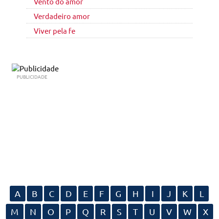
Vento do amor
Verdadeiro amor
Viver pela fe
PUBLICIDADE
A
B
C
D
E
F
G
H
I
J
K
L
M
N
O
P
Q
R
S
T
U
V
W
X