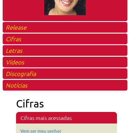
Release
Cifras
Letras
Vídeos
Discografia
Notícias
Cifras
Cifras mais acessadas
Vem ser meu senhor