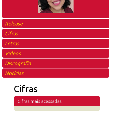
Release
Cifras
Letras
Vídeos
Discografia
Notícias
Cifras
Cifras mais acessadas