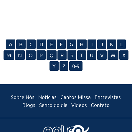
A
B
C
D
E
F
G
H
I
J
K
L
M
N
O
P
Q
R
S
T
U
V
W
X
Y
Z
0-9
Sobre Nós
Notícias
Cantos Missa
Entrevistas
Blogs
Santo do dia
Videos
Contato